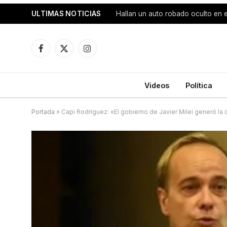
ULTIMAS NOTICIAS
Hallan un auto robado oculto en e
Facebook
X
Instagram
(Twitter)
Videos
Política
Portada
»
Capi Rodríguez: «El gobierno de Javier Milei generó l