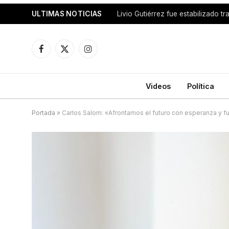
ULTIMAS NOTICIAS
Facebook
X
Instagram
(Twitter)
Videos
Política
Portada
»
Carlos Salom: «Afrontamos el futuro con esperanza y f