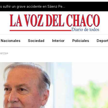
Livio Gutiérrez fue estabilizado tras sufrir un grave accidente en Sáenz Peña
Nacionales
Sociedad
Interior
Policiales
Depor
uerza»