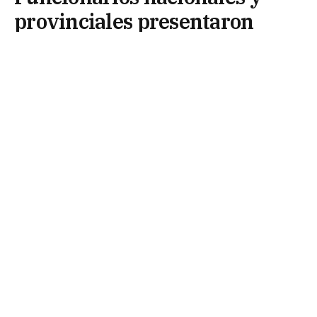
provinciales presentaron
leyes de seguridad clave
3 de abril de 2025
Funcionarios nacionales del área de Seguridad
presentaron en el Chaco las leyes federales de
Reiterancia (Ley 27785) y Antimafia (Ley 27786),
recientemente aprobadas por el Senado de la