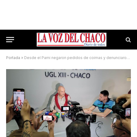
Portada
»
Desde el Pami negaron pedidos de coimas y denunciaron «doble cobro millonario»