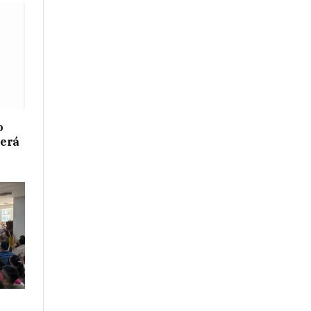
o
berá