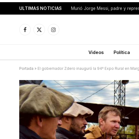
ULTIMAS NOTICIAS
Murió Jorge Messi, padre y repre
Facebook
X
Instagram
(Twitter)
Videos
Política
Portada
»
El gobernador Zdero inauguró la 94ª Expo Rural en Marg