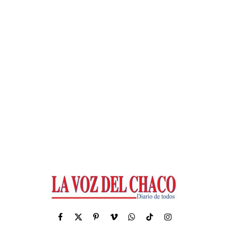
Facebook
X
Pinterest
Vimeo
WhatsApp
TikTok
Instagram