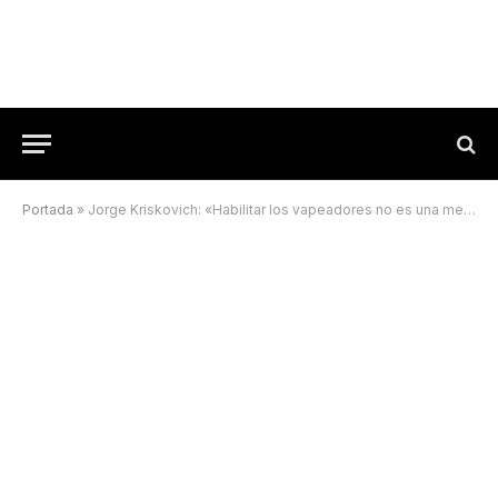
Portada
»
Jorge Kriskovich: «Habilitar los vapeadores no es una medida en beneficio de la salud»