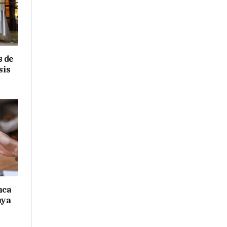
s de
sis
nca
uya