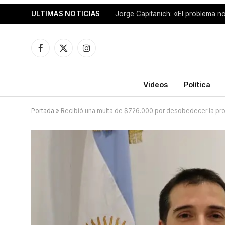
ULTIMAS NOTICIAS
Facebook
X
Instagram
(Twitter)
Videos
Política
Portada
»
Recibió una multa de $726.000 por desobedecer la proh