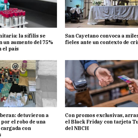
taria: la sífilis se
San Cayetano convoca a mile
n un aumento del 75%
fieles ante un contexto de cri
 el país
beran: detuvieron a
Con promos exclusivas, arra
 por el robo de una
el Black Friday con tarjeta T
 cargada con
del NBCH
s