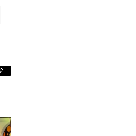
p
Copy
Link