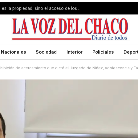
Jorge Capitanich: «El problema no es la propiedad, sino el acceso de los pobres»
Nacionales
Sociedad
Interior
Policiales
Depor
ibición de acercamiento que dictó el Juzgado de Niñez, Adolescencia y Fa