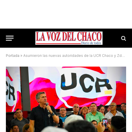
Portada
»
Asumieron las nuevas autoridades de la UCR Chaco y Zdero tiró que «no necesito tibios ni cagones»