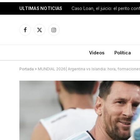
ULTIMAS NOTICIAS
Facebook
X
Instagram
(Twitter)
Videos
Política
Portada
»
MUNDIAL 2026| Argentina vs Islandia: hora, formacione