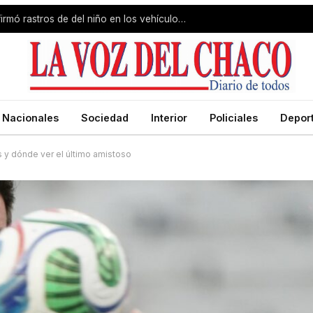
Caso Loan, el juicio: el perito confirmó rastros de del niño en los vehículos de Pérez y Caillava
Nacionales
Sociedad
Interior
Policiales
Depor
s y dónde ver el último amistoso