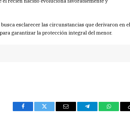
e el recién nacido evoluciona favorablemente y
a busca esclarecer las circunstancias que derivaron en e
ara garantizar la protección integral del menor.
Facebook
Twitter
Email
Telegram
WhatsAp