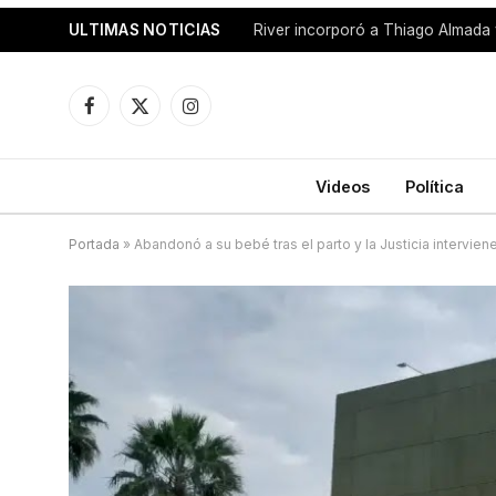
ULTIMAS NOTICIAS
Facebook
X
Instagram
(Twitter)
Videos
Política
Portada
»
Abandonó a su bebé tras el parto y la Justicia interviene