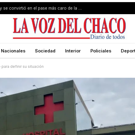
River incorporó a Thiago Almada y se convirtió en el pase más caro de la historia del fútbol argentino
Nacionales
Sociedad
Interior
Policiales
Depor
 para definir su situación