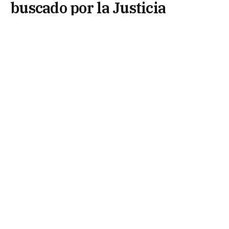
buscado por la Justicia
1 de julio de 2026
La División Videovigilancia detectó, durante la
mañana del martes, un siniestro vial ocurrido en
la intersección de las rutas nacionales N° 11 y N°
16, en el acceso norte de Resistencia.
Tras recibir el alerta desde la División Central