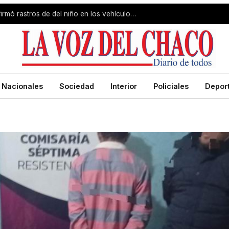
Caso Loan, el juicio: el perito confirmó rastros de del niño en los vehículos de Pérez y Caillava
Nacionales
Sociedad
Interior
Policiales
Depor