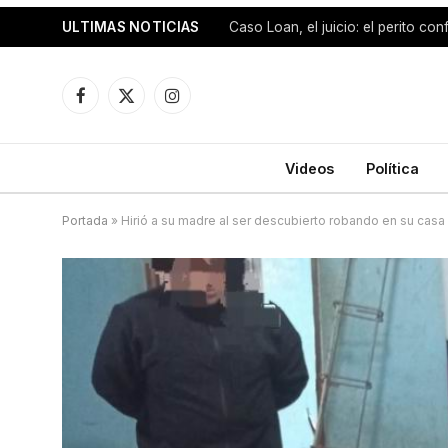
ULTIMAS NOTICIAS
Facebook
X
Instagram
(Twitter)
Videos
Política
Portada
»
Hirió a su madre al ser descubierto robando en su casa