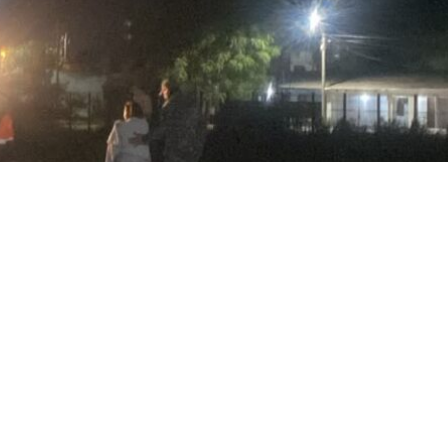
rojarse frente al tren pero e
o y le salvó la vida