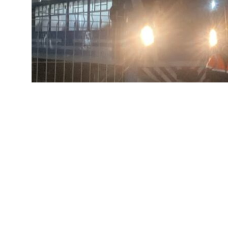
POLICIALES
Charata: mujer intentó ar
maquinista frenó a tiemp