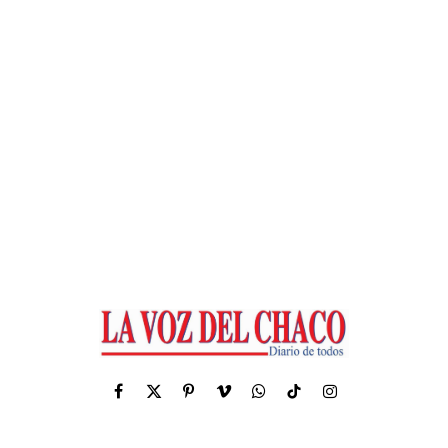
Facebook
X
Pinterest
Vimeo
WhatsApp
TikTok
Instagram
(Twitter)