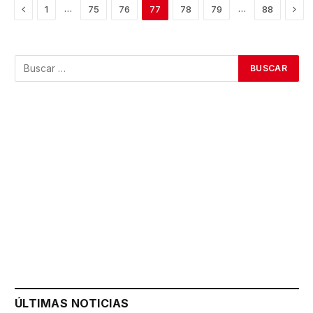
Previous
Nex
…
…
1
75
76
77
78
79
88
ÚLTIMAS NOTICIAS