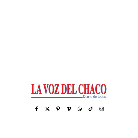
Facebook
X
Pinterest
Vimeo
WhatsApp
TikTok
Instagram
(Twitter)