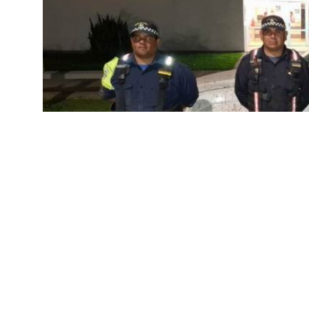
POLICIALES
Recuperan vehículos rob
en importante control vi