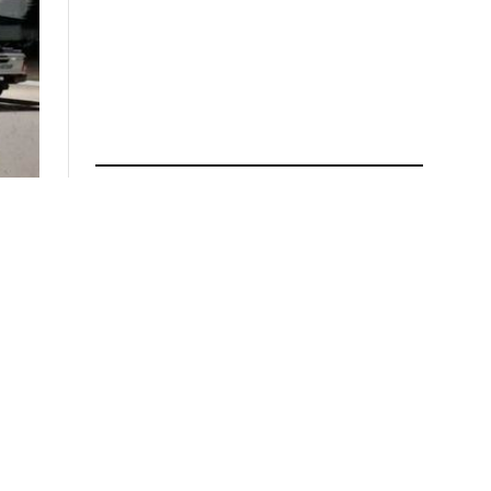
ÚLTIMAS NOTICIAS
s
POLICIALES
Livio Gutiérrez protagonizó un