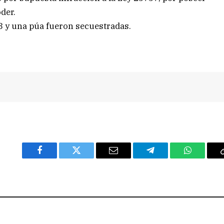
der.
3 y una púa fueron secuestradas.
Facebook
Twitter
Email
Telegram
WhatsAp