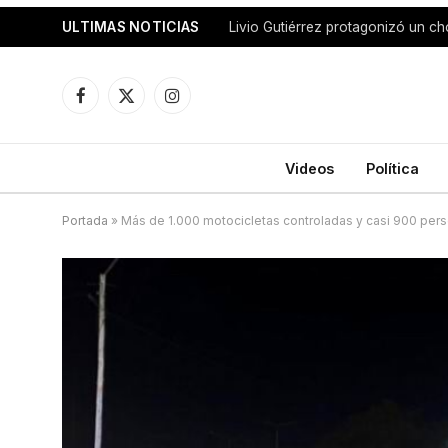
ULTIMAS NOTICIAS
Facebook
X
Instagram
(Twitter)
Videos
Política
Portada
»
Más de 1.000 motocicletas controladas y casi 900 pers