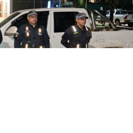
ados y detienen a infractore
al