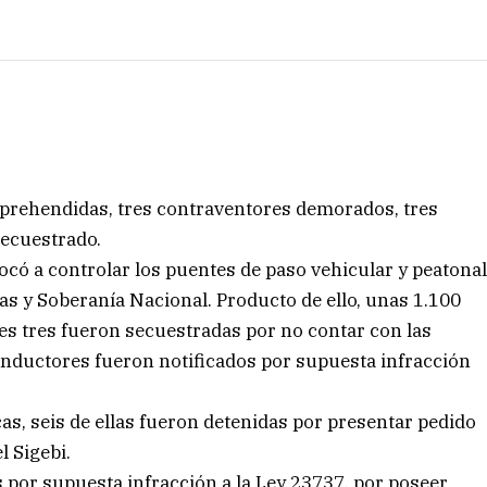
aprehendidas, tres contraventores demorados, tres
secuestrado.
abocó a controlar los puentes de paso vehicular y peatona
nas y Soberanía Nacional. Producto de ello, unas 1.100
es tres fueron secuestradas por no contar con las
ductores fueron notificados por supuesta infracción
as, seis de ellas fueron detenidas por presentar pedido
l Sigebi.
 por supuesta infracción a la Ley 23737, por poseer