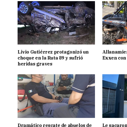
Livio Gutiérrez protagonizó un
Allanamien
choque en la Ruta 89 y sufrió
Exxen con 
heridas graves
Dramático rescate de abuelos de
Le sacaron