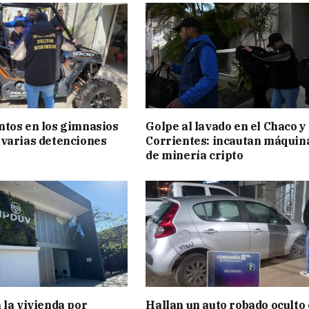
tos en los gimnasios
Golpe al lavado en el Chaco y
varias detenciones
Corrientes: incautan máquin
de minería cripto
 la vivienda por
Hallan un auto robado oculto