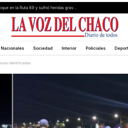
Livio Gutiérrez protagonizó un choque en la Ruta 89 y sufrió heridas graves
Nacionales
Sociedad
Interior
Policiales
Depor
onas identificadas